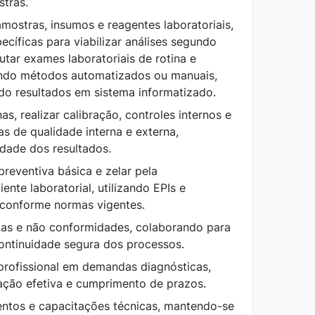
stras.
amostras, insumos e reagentes laboratoriais,
ecíficas para viabilizar análises segundo
utar exames laboratoriais
de rotina e
zando métodos automatizados ou manuais,
ndo resultados em sistema
informatizado.
nas,
realizar calibração, controles internos e
s de qualidade interna e externa,
lidade dos
resultados.
preventiva básica e zelar pela
nte laboratorial, utilizando EPIs e
conforme normas vigentes.
ias e
não conformidades, colaborando para
continuidade
segura dos processos.
profissional em demandas diagnósticas,
ção efetiva e cumprimento de
prazos.
entos e capacitações técnicas, mantendo-se