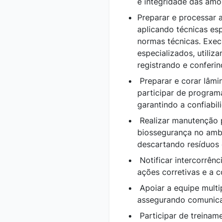
e integridade das amo
Preparar e processar
aplicando técnicas esp
normas técnicas. Exec
especializados, utili
registrando e conferi
Preparar e corar lâmi
participar de programa
garantindo a confiabi
Realizar manutenção
biossegurança no ambie
descartando resíduos
Notificar intercorrênc
ações corretivas e a 
Apoiar a equipe multi
assegurando comunica
Participar de treinam